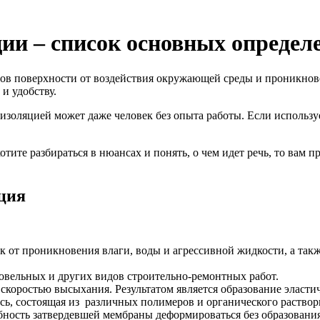
и – список основных определ
в поверхности от воздействия окружающей среды и проникновен
и удобству.
золяцией может даже человек без опыта работы. Если используе
отите разбираться в нюансах и понять, о чем идет речь, то вам
ция
ек от проникновения влаги, воды и агрессивной жидкости, а т
ровельных и других видов строительно-ремонтных работ.
 скоростью высыхания. Результатом является образование эласт
ь, состоящая из различных полимеров и органического раствори
бность затвердевшей мембраны деформироваться без образовани